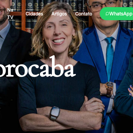
Na
WhatsApp
Cidades
Artigos
Contato
TV
orocaba