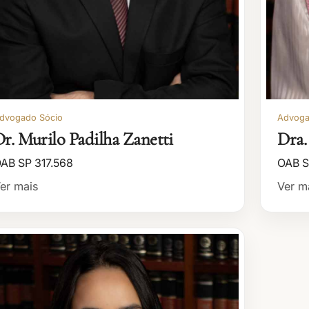
dvogado Sócio
Advoga
r. Murilo Padilha Zanetti
Dra.
AB SP 317.568
OAB S
er mais
Ver m