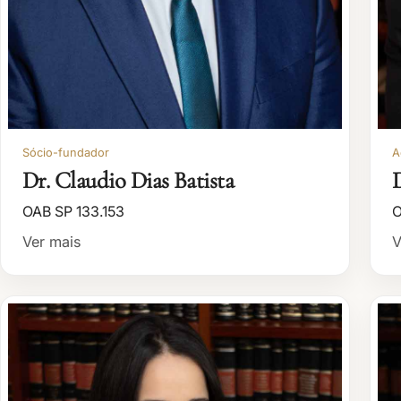
Sócio-fundador
A
Dr. Claudio Dias Batista
D
OAB SP 133.153
O
Ver mais
V