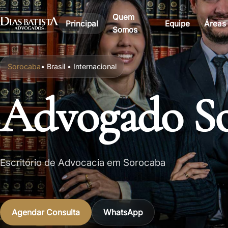
Quem
Principal
Equipe
Áreas
Somos
Sorocaba
• Brasil • Internacional
Advogado S
Escritório de Advocacia em Sorocaba
Agendar Consulta
WhatsApp