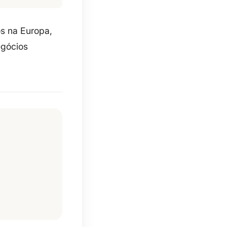
os na Europa
,
egócios