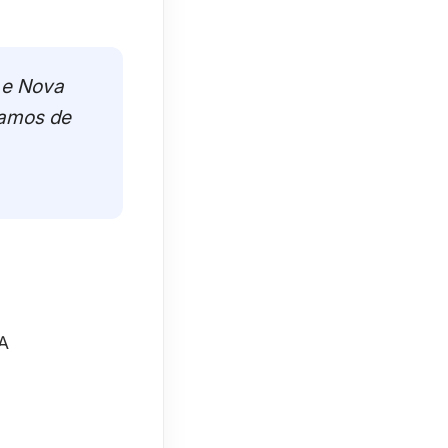
s e Nova
damos de
UA