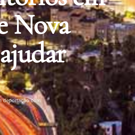
 e Nova
ajudar
em deportação com