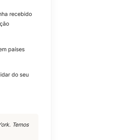
enha recebido
ação
em países
idar do seu
York. Temos