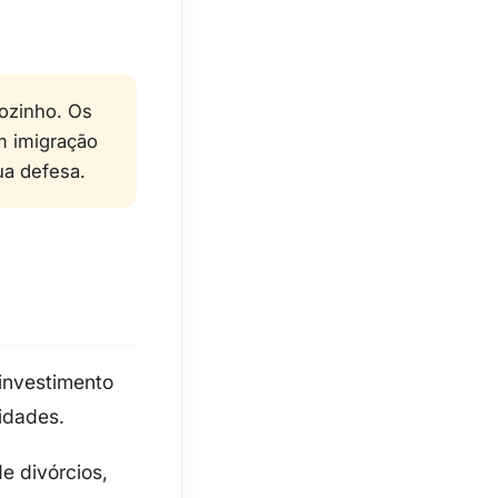
ozinho. Os
m imigração
ua defesa.
 investimento
idades.
e divórcios,