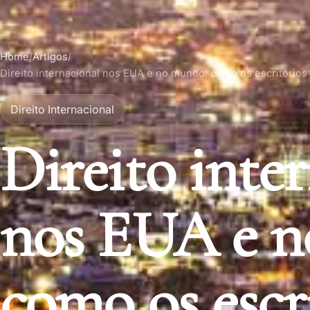
Home
/
Artigos
/
Direito internacional nos EUA e no mundo: como os escritório
Direito Internacional
Direito inte
nos EUA e n
como os escr