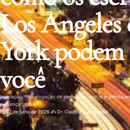
Los Angeles
York podem 
você
Imigração, homologação de sentenças, vistos e defesa 
presença global
📅 02 de julho de 2026
✍️
Dr. Claudio Dias Batista