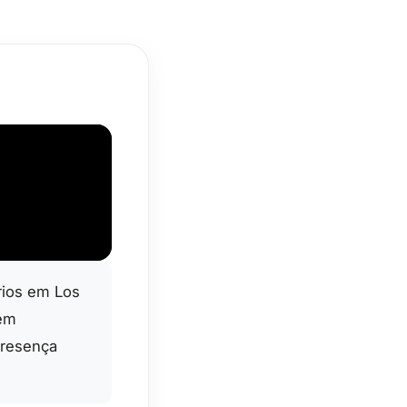
rios em Los
 em
presença