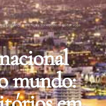
s em Los Angeles e Nova York podem ajudar você
rnacional
o mundo:
itórios em