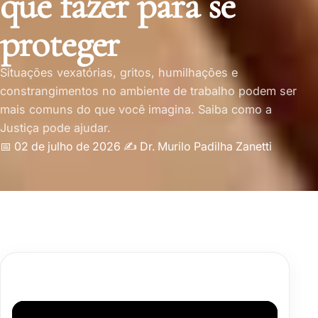
que fazer para se
proteger
Situações vexatórias, gritos, humilhações e
constrangimentos no ambiente de trabalho podem ser
mais comuns do que você imagina. Saiba como a
Justiça pode ajudar.
📅 02 de julho de 2026
✍️
Dr. Murilo Padilha Zanetti