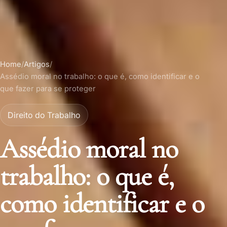
Home
/
Artigos
/
Assédio moral no trabalho: o que é, como identificar e o
que fazer para se proteger
Direito do Trabalho
Assédio moral no
trabalho: o que é,
como identificar e o