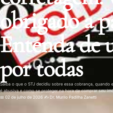
obrigado a p
Entenda de 
por todas
Saiba o que o STJ decidiu sobre essa cobrança, quando e
é abusiva e como se proteger na hora de comprar seu im
📅 02 de julho de 2026
✍️
Dr. Murilo Padilha Zanetti