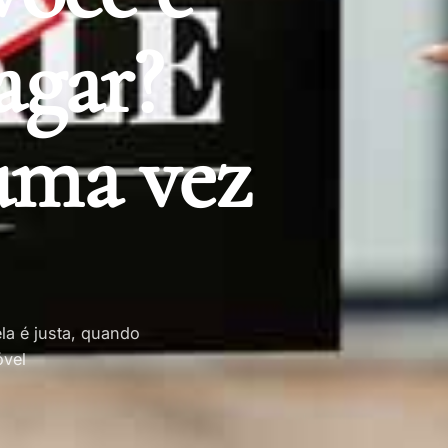
agar?
uma vez
la é justa, quando
óvel