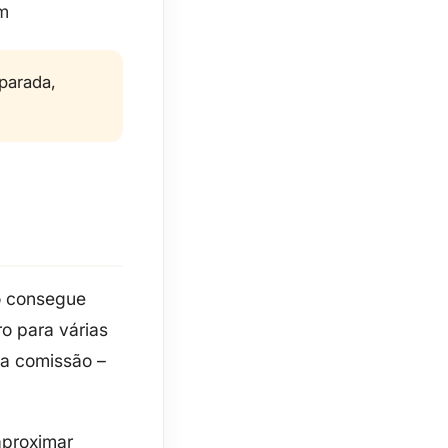
m
parada,
ão consegue
o para várias
ma
comissão
–
aproximar