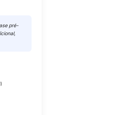
ase pré-
cional,
)