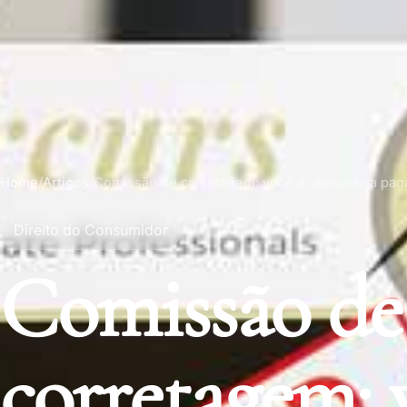
Home
/
Artigos
/
Comissão de corretagem: você é obrigado a pag
Direito do Consumidor
Comissão de
corretagem: 