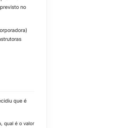
 previsto no
corporadora)
nstrutoras
ecidiu que
é
 qual é o valor